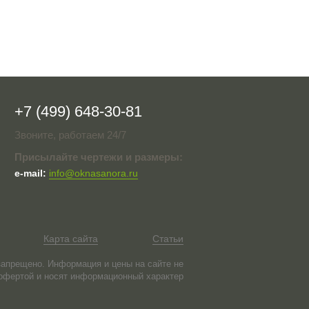
+7 (499) 648-30-81
Звоните, работаем 24/7
Присылайте чертежи и размеры:
e-mail:
info@oknasanora.ru
Карта сайта
Статьи
запрещено. Информация и цены на сайте не
офертой и носят информационный характер