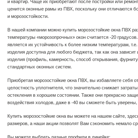
и квартир. Чаще их приобретают после постройки или ремон
ценится оконные рамы из ПВХ, поскольку они отличаются б
и морозостойкости.
В нашей компании можно купить морозостойкие окна ПВХ ра
температуры «морозопрочных» окон считается -20 градусов.
является их устойчивость к более низким температурам, т.е.
изделия доступна для любого бюджета, так как она зависит
изделия (профиль, камерность, способ открывания, фурнитура
стандартных оконных систем.
Приобретая морозостойкие окна ПВХ, вы избавляете себя о
целостность уплотнителя, что значительно снижает затрат
остекления в хорошем состоянии. Также они прекрасно защ
воздействия холодов, даже в -40 вы сможете быть уверены,
Купить морозостойкие окна вы можете на нашем сайте, здес
размеров, а наши акции позволят Вам сэкономить немало ср
Вы можете выбрать разные профили в линейке: